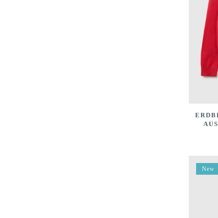
ERDB
AU
New