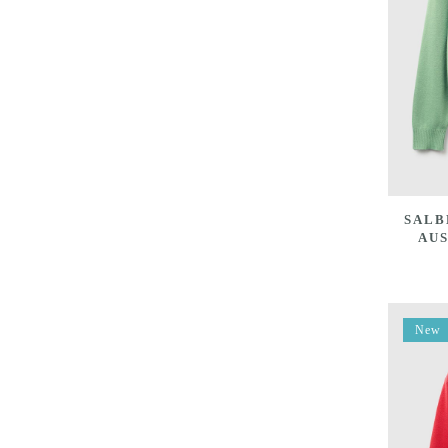
SALB
AU
New