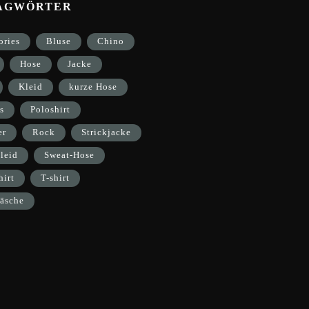
AGWÖRTER
ories
Bluse
Chino
Hose
Jacke
Kleid
kurze Hose
s
Poloshirt
er
Rock
Strickjacke
leid
Sweat-Hose
hirt
T-shirt
äsche