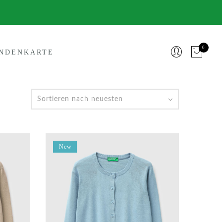
0
NDENKARTE
New