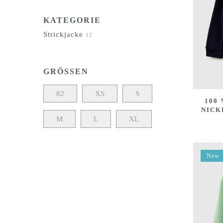
KATEGORIE
Strickjacke
12
GRÖSSEN
82
XS
S
100
NICK
M
L
XL
New