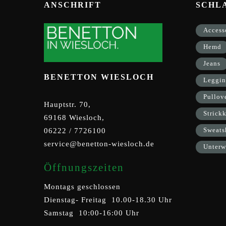
ANSCHRIFT
SCHL
Access
Hemd
Jeans
BENETTON WIESLOCH
Leggin
Pullov
Hauptstr. 70,
Strickk
69168 Wiesloch,
Sweats
06222 / 7726100
service@benetton-wiesloch.de
Unterw
Öffnungszeiten
Montags geschlossen
Dienstag- Freitag 10.00-18.30 Uhr
Samstag 10:00-16:00 Uhr