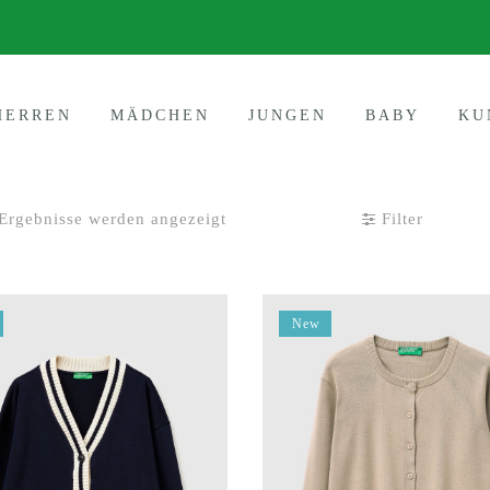
HERREN
MÄDCHEN
JUNGEN
BABY
KU
Nach
 Ergebnisse werden angezeigt
Filter
neuesten
sortiert
New