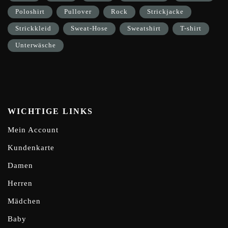
Poloshirt
Pullover
Rock
Strickjacke
Strickkleid
Sweat-Hose
Sweatshirt
T-shirt
Unterwäsche
WICHTIGE LINKS
Mein Account
Kundenkarte
Damen
Herren
Mädchen
Baby