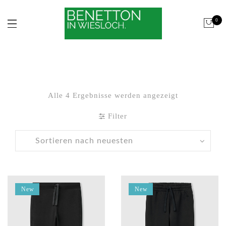
0
Alle 4 Ergebnisse werden angezeigt
Nach
neuesten
Filter
sortiert
New
New