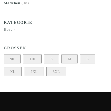
Mädchen
(38)
KATEGORIE
Hose
4
GRÖSSEN
90
110
S
M
L
XL
2XL
3XL