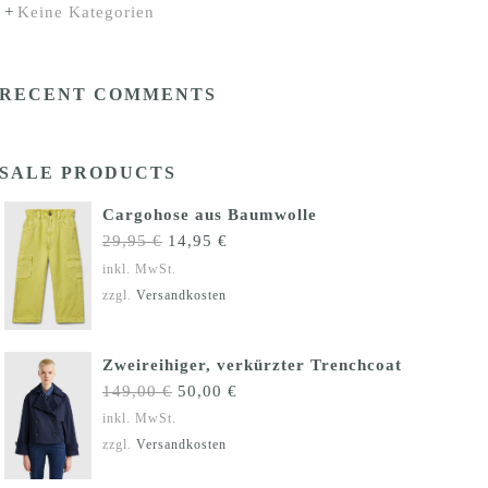
Keine Kategorien
RECENT COMMENTS
SALE PRODUCTS
Cargohose aus Baumwolle
Ursprünglicher
Aktueller
29,95
€
14,95
€
Preis
Preis
inkl. MwSt.
war:
ist:
zzgl.
Versandkosten
29,95 €
14,95 €.
Zweireihiger, verkürzter Trenchcoat
Ursprünglicher
Aktueller
149,00
€
50,00
€
Preis
Preis
inkl. MwSt.
war:
ist:
zzgl.
Versandkosten
149,00 €
50,00 €.