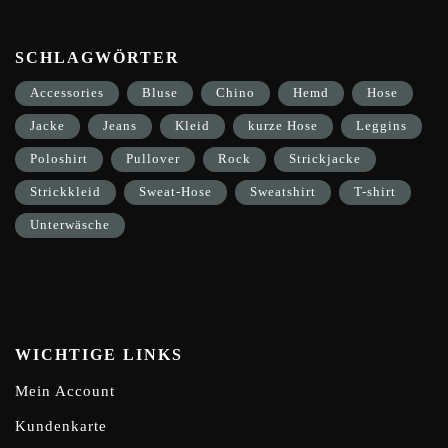
SCHLAGWÖRTER
Accessories
Bluse
Chino
Hemd
Hose
Jacke
Jeans
Kleid
kurze Hose
Leggins
Poloshirt
Pullover
Rock
Strickjacke
Strickkleid
Sweat-Hose
Sweatshirt
T-shirt
Unterwäsche
WICHTIGE LINKS
Mein Account
Kundenkarte