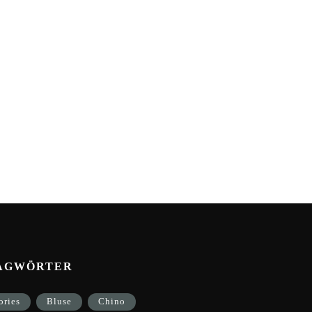
AGWÖRTER
ories
Bluse
Chino