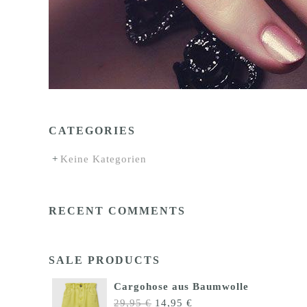
CATEGORIES
Keine Kategorien
RECENT COMMENTS
SALE PRODUCTS
Cargohose aus Baumwolle
Ursprünglicher
Aktueller
29,95
€
14,95
€