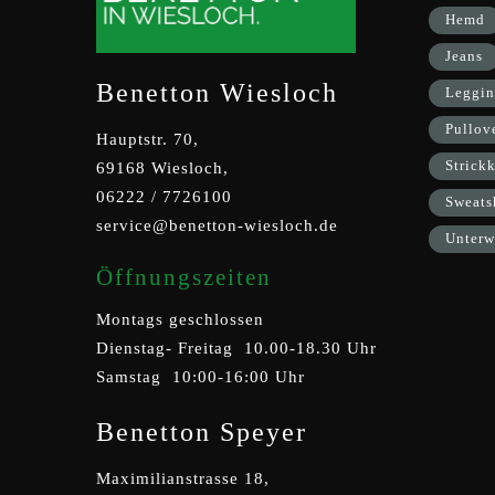
Hemd
Jeans
Benetton Wiesloch
Leggin
Pullov
Hauptstr. 70,
Strickk
69168 Wiesloch,
06222 / 7726100
Sweats
service@benetton-wiesloch.de
Unterw
Öffnungszeiten
Montags geschlossen
Dienstag- Freitag 10.00-18.30 Uhr
Samstag 10:00-16:00 Uhr
Benetton Speyer
Maximilianstrasse 18,