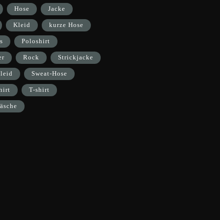
Hose
Jacke
Kleid
kurze Hose
s
Poloshirt
er
Rock
Strickjacke
leid
Sweat-Hose
hirt
T-shirt
äsche