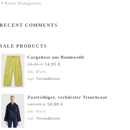
Keine Kategorien
RECENT COMMENTS
SALE PRODUCTS
Cargohose aus Baumwolle
Ursprünglicher
Aktueller
29,95
€
14,95
€
Preis
Preis
inkl. MwSt.
war:
ist:
zzgl.
Versandkosten
29,95 €
14,95 €.
Zweireihiger, verkürzter Trenchcoat
Ursprünglicher
Aktueller
149,00
€
50,00
€
Preis
Preis
inkl. MwSt.
war:
ist:
zzgl.
Versandkosten
149,00 €
50,00 €.