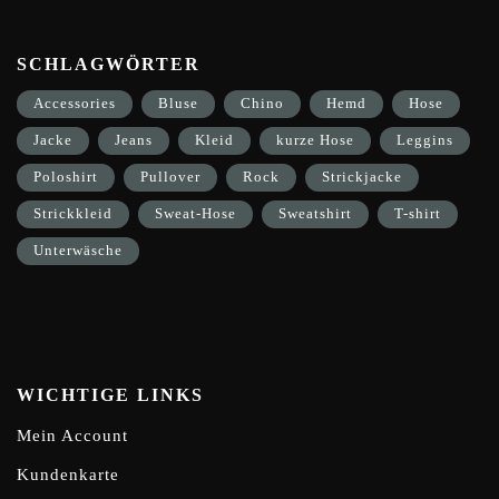
SCHLAGWÖRTER
Accessories
Bluse
Chino
Hemd
Hose
Jacke
Jeans
Kleid
kurze Hose
Leggins
Poloshirt
Pullover
Rock
Strickjacke
Strickkleid
Sweat-Hose
Sweatshirt
T-shirt
Unterwäsche
WICHTIGE LINKS
Mein Account
Kundenkarte