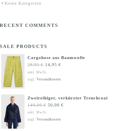
Keine Kategorien
RECENT COMMENTS
SALE PRODUCTS
Cargohose aus Baumwolle
Ursprünglicher
Aktueller
29,95
€
14,95
€
Preis
Preis
inkl. MwSt.
war:
ist:
zzgl.
Versandkosten
29,95 €
14,95 €.
Zweireihiger, verkürzter Trenchcoat
Ursprünglicher
Aktueller
149,00
€
50,00
€
Preis
Preis
inkl. MwSt.
war:
ist:
zzgl.
Versandkosten
149,00 €
50,00 €.