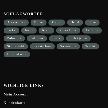
SCHLAGWÖRTER
Accessories
Bluse
Chino
Hemd
Hose
Jacke
Jeans
Kleid
kurze Hose
Leggins
Poloshirt
Pullover
Rock
Strickjacke
Strickkleid
Sweat-Hose
Sweatshirt
T-shirt
Unterwäsche
WICHTIGE LINKS
Mein Account
Kundenkarte