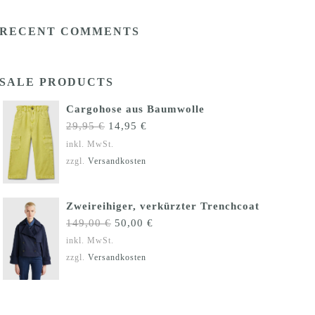
RECENT COMMENTS
SALE PRODUCTS
Cargohose aus Baumwolle
Ursprünglicher
Aktueller
29,95
€
14,95
€
Preis
Preis
inkl. MwSt.
war:
ist:
zzgl.
Versandkosten
29,95 €
14,95 €.
Zweireihiger, verkürzter Trenchcoat
Ursprünglicher
Aktueller
149,00
€
50,00
€
Preis
Preis
inkl. MwSt.
war:
ist:
zzgl.
Versandkosten
149,00 €
50,00 €.