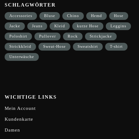
SCHLAGWÖRTER
Accessories
Bluse
Chino
Hemd
Hose
Jacke
Jeans
Kleid
kurze Hose
Leggins
Poloshirt
Pullover
Rock
Strickjacke
Strickkleid
Sweat-Hose
Sweatshirt
T-shirt
Unterwäsche
WICHTIGE LINKS
Mein Account
Kundenkarte
Damen