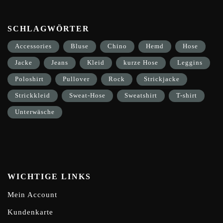
SCHLAGWÖRTER
Accessories
Bluse
Chino
Hemd
Hose
Jacke
Jeans
Kleid
kurze Hose
Leggins
Poloshirt
Pullover
Rock
Strickjacke
Strickkleid
Sweat-Hose
Sweatshirt
T-shirt
Unterwäsche
WICHTIGE LINKS
Mein Account
Kundenkarte