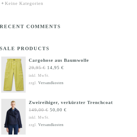
Keine Kategorien
RECENT COMMENTS
SALE PRODUCTS
Cargohose aus Baumwolle
Ursprünglicher
Aktueller
29,95
€
14,95
€
Preis
Preis
inkl. MwSt.
war:
ist:
zzgl.
Versandkosten
29,95 €
14,95 €.
Zweireihiger, verkürzter Trenchcoat
Ursprünglicher
Aktueller
149,00
€
50,00
€
Preis
Preis
inkl. MwSt.
war:
ist:
zzgl.
Versandkosten
149,00 €
50,00 €.