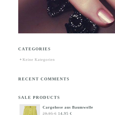
CATEGORIES
Keine Kategorien
RECENT COMMENTS
SALE PRODUCTS
Cargohose aus Baumwolle
Ursprünglicher
Aktueller
29,95
€
14,95
€