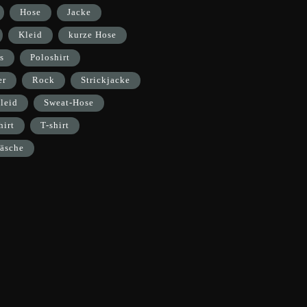
Hose
Jacke
Kleid
kurze Hose
s
Poloshirt
er
Rock
Strickjacke
leid
Sweat-Hose
hirt
T-shirt
äsche