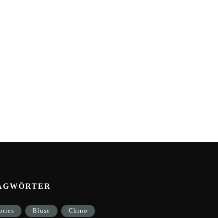
AGWÖRTER
ories
Bluse
Chino