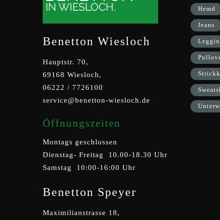
Hemd
Jeans
Benetton Wiesloch
Leggin
Pullov
Hauptstr. 70,
Strickk
69168 Wiesloch,
06222 / 7726100
Sweats
service@benetton-wiesloch.de
Unterw
Öffnungszeiten
Montags geschlossen
Dienstag- Freitag 10.00-18.30 Uhr
Samstag 10:00-16:00 Uhr
Benetton Speyer
Maximilianstrasse 18,