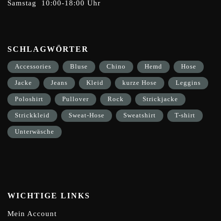
Samstag 10:00-18:00 Uhr
SCHLAGWÖRTER
Accessories
Bluse
Chino
Hemd
Hose
Jacke
Jeans
Kleid
kurze Hose
Leggins
Poloshirt
Pullover
Rock
Strickjacke
Strickkleid
Sweat-Hose
Sweatshirt
T-shirt
Unterwäsche
WICHTIGE LINKS
Mein Account