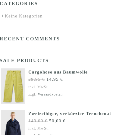
CATEGORIES
Keine Kategorien
RECENT COMMENTS
SALE PRODUCTS
Cargohose aus Baumwolle
Ursprünglicher
Aktueller
29,95
€
14,95
€
Preis
Preis
inkl. MwSt.
war:
ist:
zzgl.
Versandkosten
29,95 €
14,95 €.
Zweireihiger, verkürzter Trenchcoat
Ursprünglicher
Aktueller
149,00
€
50,00
€
Preis
Preis
inkl. MwSt.
war:
ist: