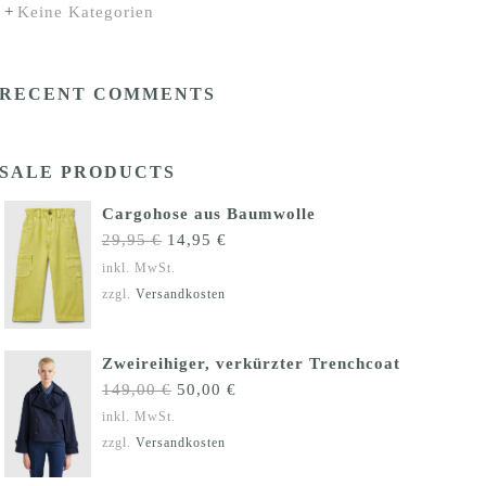
Keine Kategorien
RECENT COMMENTS
SALE PRODUCTS
Cargohose aus Baumwolle
Ursprünglicher
Aktueller
29,95
€
14,95
€
Preis
Preis
inkl. MwSt.
war:
ist:
zzgl.
Versandkosten
29,95 €
14,95 €.
Zweireihiger, verkürzter Trenchcoat
Ursprünglicher
Aktueller
149,00
€
50,00
€
Preis
Preis
inkl. MwSt.
war:
ist:
zzgl.
Versandkosten
149,00 €
50,00 €.