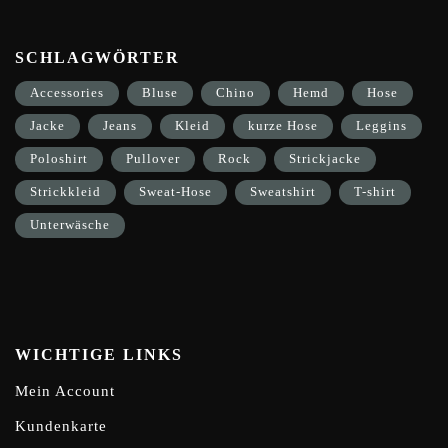
SCHLAGWÖRTER
Accessories
Bluse
Chino
Hemd
Hose
Jacke
Jeans
Kleid
kurze Hose
Leggins
Poloshirt
Pullover
Rock
Strickjacke
Strickkleid
Sweat-Hose
Sweatshirt
T-shirt
Unterwäsche
WICHTIGE LINKS
Mein Account
Kundenkarte