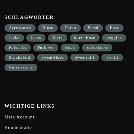
SCHLAGWÖRTER
Accessories
Bluse
Chino
Hemd
Hose
Jacke
Jeans
Kleid
kurze Hose
Leggins
Poloshirt
Pullover
Rock
Strickjacke
Strickkleid
Sweat-Hose
Sweatshirt
T-shirt
Unterwäsche
WICHTIGE LINKS
Mein Account
Kundenkarte