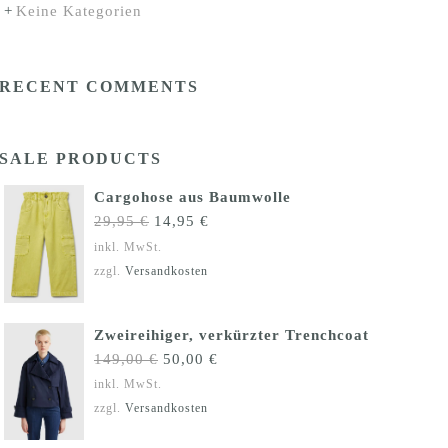
Keine Kategorien
RECENT COMMENTS
SALE PRODUCTS
Cargohose aus Baumwolle
Ursprünglicher
Aktueller
29,95
€
14,95
€
Preis
Preis
inkl. MwSt.
war:
ist:
zzgl.
Versandkosten
29,95 €
14,95 €.
Zweireihiger, verkürzter Trenchcoat
Ursprünglicher
Aktueller
149,00
€
50,00
€
Preis
Preis
inkl. MwSt.
war:
ist:
zzgl.
Versandkosten
149,00 €
50,00 €.