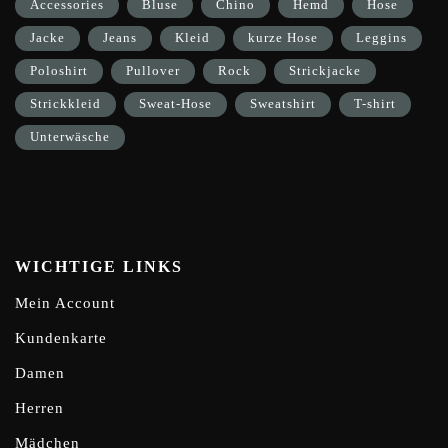
Accessories
Bluse
Chino
Hemd
Hose
Jacke
Jeans
Kleid
kurze Hose
Leggins
Poloshirt
Pullover
Rock
Strickjacke
Strickkleid
Sweat-Hose
Sweatshirt
T-shirt
Unterwäsche
WICHTIGE LINKS
Mein Account
Kundenkarte
Damen
Herren
Mädchen