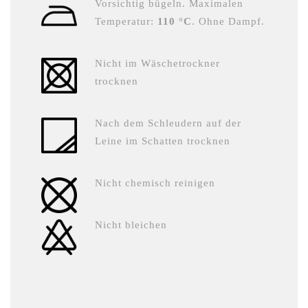
Vorsichtig bügeln. Maximalen
Temperatur:
110 °C
. Ohne Dampf.
Nicht im Wäschetrockner
trocknen
Nach dem Schleudern auf der
Leine im Schatten trocknen
Nicht chemisch reinigen
Nicht bleichen