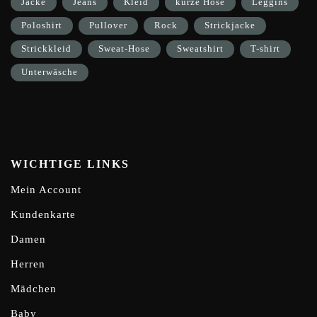
Jacke
Jeans
Kleid
kurze Hose
Leggins
Poloshirt
Pullover
Rock
Strickjacke
Strickkleid
Sweat-Hose
Sweatshirt
T-shirt
Unterwäsche
WICHTIGE LINKS
Mein Account
Kundenkarte
Damen
Herren
Mädchen
Baby