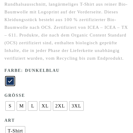
Rundhalsausschnitt, langärmeliges T-Shirt aus reiner Bio-
Baumwolle mit Logoprint auf der Vorderseite. Dieses
Kleidungsstück besteht aus 100 % zertifizierter Bio-
Baumwolle nach OCS. Zertifiziert von ICEA – ICEA – TX
– 611. Produkte, die nach dem Organic Content Standard
(OCS) zertifiziert sind, enthalten biologisch geprüfte
Inhalte, die in jeder Phase der Lieferkette unabhängig
verifiziert wurden, vom Recycling bis zum Endprodukt.
FARBE
: DUNKELBLAU
GRÖSSE
S
M
L
XL
2XL
3XL
ART
T-Shirt