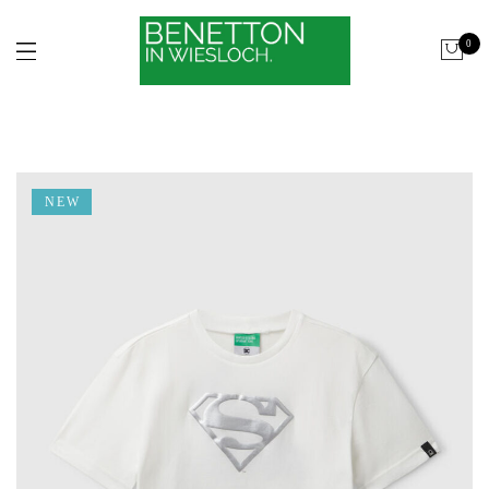
0
NEW