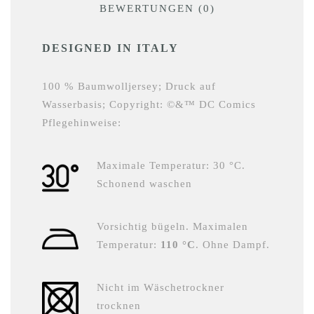
BEWERTUNGEN (0)
DESIGNED IN ITALY
100 % Baumwolljersey; Druck auf
Wasserbasis; Copyright: ©&™ DC Comics
Pflegehinweise:
Maximale Temperatur: 30 °C.
Schonend waschen
Vorsichtig bügeln. Maximalen
Temperatur:
110 °C
. Ohne Dampf.
Nicht im Wäschetrockner
trocknen