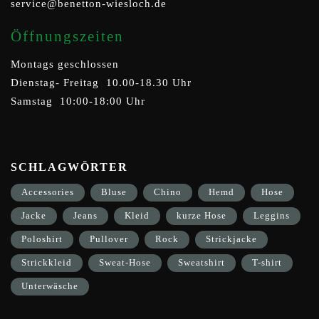
service@benetton-wiesloch.de
Öffnungszeiten
Montags geschlossen
Dienstag- Freitag 10.00-18.30 Uhr
Samstag 10:00-18:00 Uhr
SCHLAGWÖRTER
Accessories
Bluse
Chino
Hemd
Hose
Jacke
Jeans
Kleid
kurze Hose
Leggins
Poloshirt
Pullover
Rock
Strickjacke
Strickkleid
Sweat-Hose
Sweatshirt
T-shirt
Unterwäsche