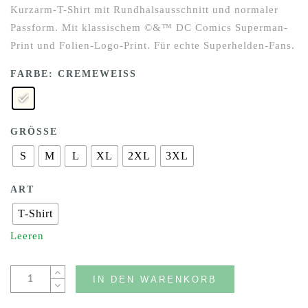
Kurzarm-T-Shirt mit Rundhalsausschnitt und normaler
Passform. Mit klassischem ©&™ DC Comics Superman-
Print und Folien-Logo-Print. Für echte Superhelden-Fans.
FARBE
: CREMEWEISS
GRÖSSE
S
M
L
XL
2XL
3XL
ART
T-Shirt
Leeren
IN DEN WARENKORB