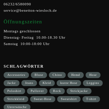
06232/6580090
service@benetton-wiesloch.de
Öffnungszeiten
Montags geschlossen
Dienstag- Freitag 10.00-18.30 Uhr
Samstag 10:00-18:00 Uhr
SCHLAGWÖRTER
Accessories
Bluse
Chino
Hemd
Hose
Jacke
Jeans
Kleid
kurze Hose
Leggins
Poloshirt
Pullover
Rock
Strickjacke
Strickkleid
Sweat-Hose
Sweatshirt
T-shirt
Unterwäsche