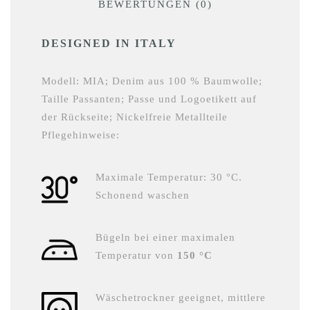
BEWERTUNGEN (0)
DESIGNED IN ITALY
Modell: MIA; Denim aus 100 % Baumwolle;
Taille Passanten; Passe und Logoetikett auf
der Rückseite; Nickelfreie Metallteile
Pflegehinweise:
Maximale Temperatur: 30 °C.
Schonend waschen
Bügeln bei einer maximalen
Temperatur von
150 °C
Wäschetrockner geeignet, mittlere