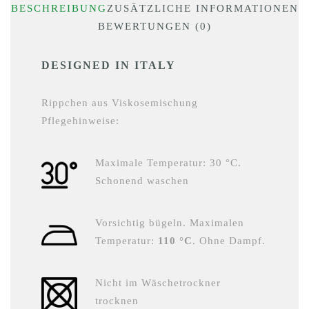
BESCHREIBUNG
ZUSÄTZLICHE INFORMATIONEN
BEWERTUNGEN (0)
DESIGNED IN ITALY
Rippchen aus Viskosemischung
Pflegehinweise:
Maximale Temperatur: 30 °C.
Schonend waschen
Vorsichtig bügeln. Maximalen
Temperatur:
110 °C
. Ohne Dampf.
Nicht im Wäschetrockner
trocknen