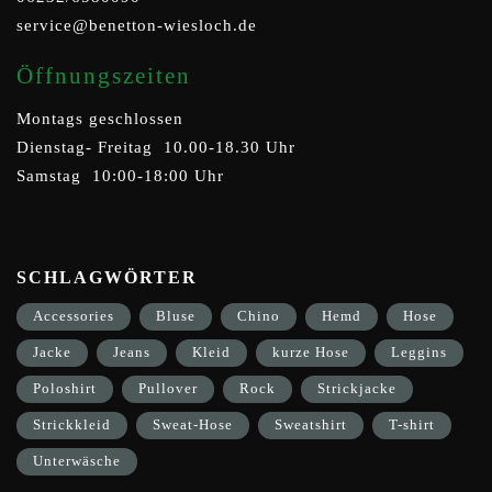
service@benetton-wiesloch.de
Öffnungszeiten
Montags geschlossen
Dienstag- Freitag 10.00-18.30 Uhr
Samstag 10:00-18:00 Uhr
SCHLAGWÖRTER
Accessories
Bluse
Chino
Hemd
Hose
Jacke
Jeans
Kleid
kurze Hose
Leggins
Poloshirt
Pullover
Rock
Strickjacke
Strickkleid
Sweat-Hose
Sweatshirt
T-shirt
Unterwäsche