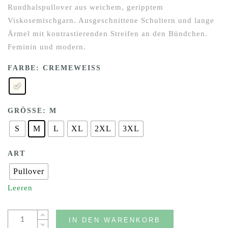
Rundhalspullover aus weichem, geripptem
Viskosemischgarn. Ausgeschnittene Schultern und lange
Ärmel mit kontrastierenden Streifen an den Bündchen.
Feminin und modern.
FARBE
: CREMEWEISS
GRÖSSE
: M
S
M
L
XL
2XL
3XL
ART
Pullover
Leeren
IN DEN WARENKORB