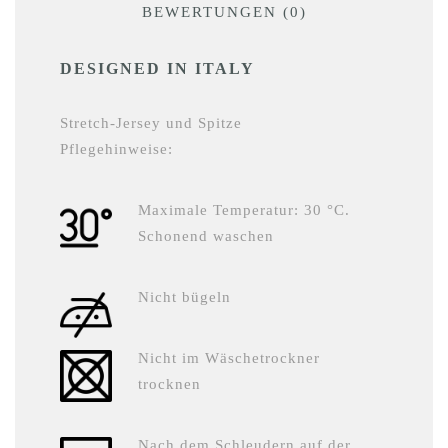
BEWERTUNGEN (0)
DESIGNED IN ITALY
Stretch-Jersey und Spitze
Pflegehinweise:
Maximale Temperatur: 30 °C.
Schonend waschen
Nicht bügeln
Nicht im Wäschetrockner
trocknen
Nach dem Schleudern auf der