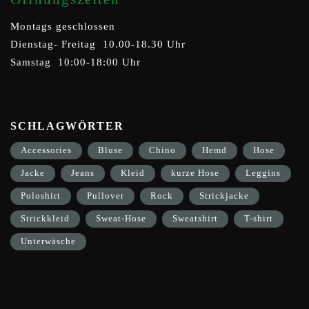
Montags geschlossen
Dienstag- Freitag 10.00-18.30 Uhr
Samstag 10:00-18:00 Uhr
SCHLAGWÖRTER
Accessories
Bluse
Chino
Hemd
Hose
Jacke
Jeans
Kleid
kurze Hose
Leggins
Poloshirt
Pullover
Rock
Strickjacke
Strickkleid
Sweat-Hose
Sweatshirt
T-shirt
Unterwäsche