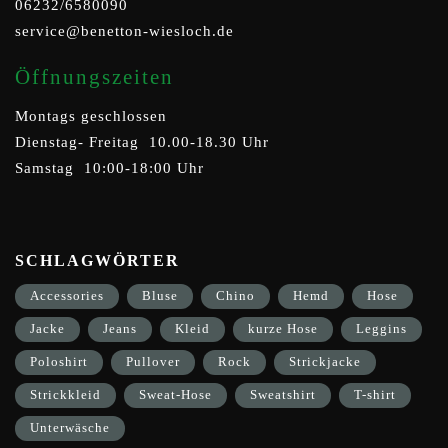
06232/6580090
service@benetton-wiesloch.de
Öffnungszeiten
Montags geschlossen
Dienstag- Freitag 10.00-18.30 Uhr
Samstag 10:00-18:00 Uhr
SCHLAGWÖRTER
Accessories
Bluse
Chino
Hemd
Hose
Jacke
Jeans
Kleid
kurze Hose
Leggins
Poloshirt
Pullover
Rock
Strickjacke
Strickkleid
Sweat-Hose
Sweatshirt
T-shirt
Unterwäsche