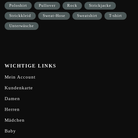
Poloshirt
Pullover
Rock
Strickjacke
Strickkleid
Sweat-Hose
Sweatshirt
T-shirt
Unterwäsche
WICHTIGE LINKS
Mein Account
Kundenkarte
Damen
Herren
Mädchen
Baby