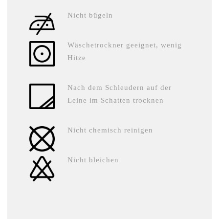
Nicht bügeln
Wäschetrockner geeignet, wenig
Hitze
Nach dem Schleudern auf der
Leine im Schatten trocknen
Nicht chemisch reinigen
Nicht bleichen