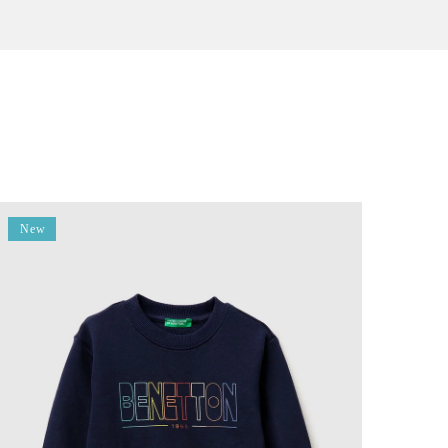
New
New