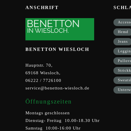
ANSCHRIFT
SCHL
Access
Hemd
Jeans
BENETTON WIESLOCH
Leggin
Pullov
Hauptstr. 70,
Strickk
69168 Wiesloch,
Sweats
06222 / 7726100
service@benetton-wiesloch.de
Unterw
Öffnungszeiten
Montags geschlossen
Dienstag- Freitag 10.00-18.30 Uhr
Samstag 10:00-16:00 Uhr