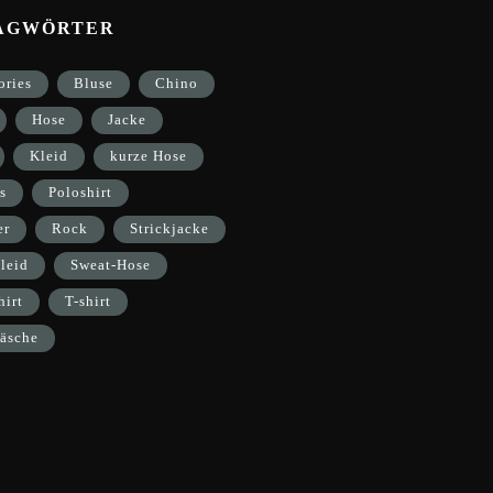
AGWÖRTER
ories
Bluse
Chino
Hose
Jacke
Kleid
kurze Hose
s
Poloshirt
er
Rock
Strickjacke
leid
Sweat-Hose
hirt
T-shirt
äsche