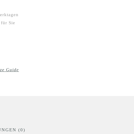
erktagen
für Sie
ize Guide
NGEN (0)