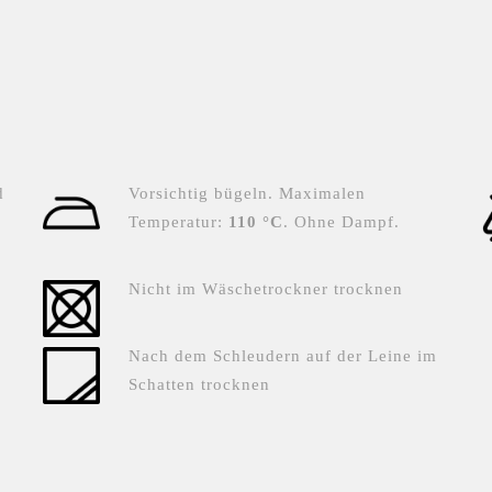
d
Vorsichtig bügeln. Maximalen
Temperatur:
110 °C
. Ohne Dampf.
.
Nicht im Wäschetrockner trocknen
Nach dem Schleudern auf der Leine im
Schatten trocknen