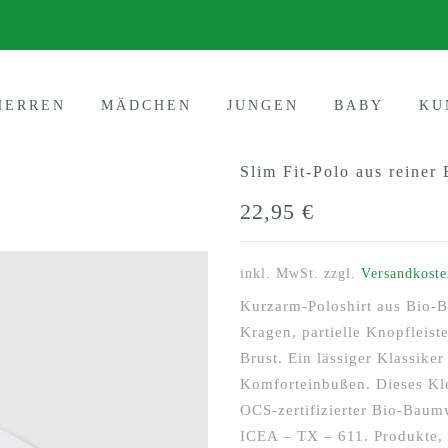
HERREN
MÄDCHEN
JUNGEN
BABY
KU
Slim Fit-Polo aus reiner
22,95
€
inkl. MwSt.
zzgl.
Versandkoste
Kurzarm-Poloshirt aus Bio-B
Kragen, partielle Knopfleist
Brust. Ein lässiger Klassike
Komforteinbußen. Dieses Kl
OCS-zertifizierter Bio-Baumw
ICEA – TX – 611. Produkte,