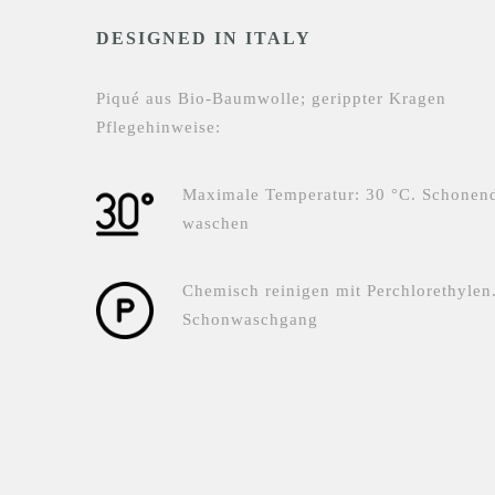
DESIGNED IN ITALY
Piqué aus Bio-Baumwolle; gerippter Kragen
Pflegehinweise:
Maximale Temperatur: 30 °C. Schonen
waschen
Chemisch reinigen mit Perchlorethylen
Schonwaschgang