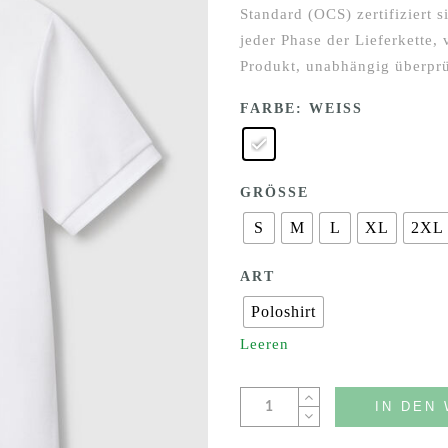
Standard (OCS) zertifiziert s
jeder Phase der Lieferkette,
Produkt, unabhängig überprü
FARBE
: WEISS
GRÖSSE
S
M
L
XL
2XL
ART
Poloshirt
Leeren
IN DEN