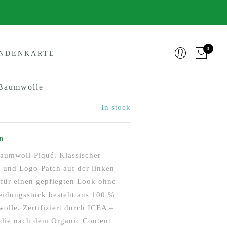
0
NDENKARTE
 Baumwolle
In stock
n
aumwoll-Piqué. Klassischer
e und Logo-Patch auf der linken
r für einen gepflegten Look ohne
eidungsstück besteht aus 100 %
olle. Zertifiziert durch ICEA –
 die nach dem Organic Content