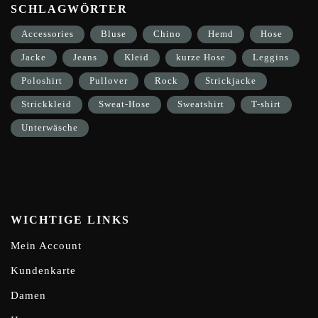
SCHLAGWÖRTER
Accessories
Bluse
Chino
Hemd
Hose
Jacke
Jeans
Kleid
kurze Hose
Leggins
Poloshirt
Pullover
Rock
Strickjacke
Strickkleid
Sweat-Hose
Sweatshirt
T-shirt
Unterwäsche
WICHTIGE LINKS
Mein Account
Kundenkarte
Damen