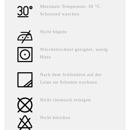
Maximale Temperatur: 30 °C.
Schonend waschen
Nicht bügeln
Wäschetrockner geeignet, wenig
Hitze
Nach dem Schleudern auf der
Leine im Schatten trocknen
Nicht chemisch reinigen
Nicht bleichen